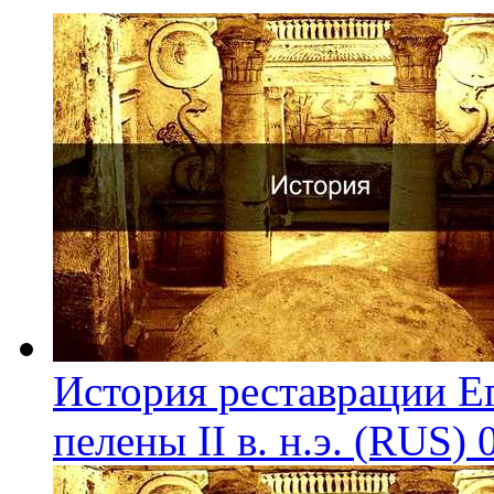
История реставрации Е
пелены II в. н.э. (RUS)