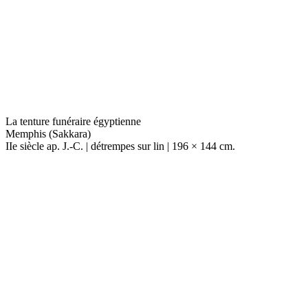
La tenture funéraire égyptienne
Memphis (Sakkara)
IIe siècle ap. J.-C. | détrempes sur lin | 196 × 144 cm.